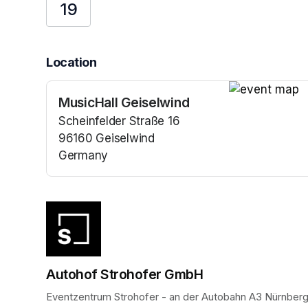
19
Location
MusicHall Geiselwind
(opens in a n
Scheinfelder Straße 16
96160 Geiselwind
Germany
(opens in a new tab)
Autohof Strohofer GmbH
Eventzentrum Strohofer - an der Autobahn A3 Nürnberg 