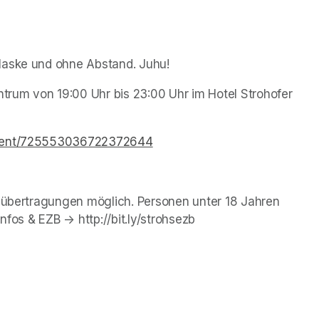
Maske und ohne Abstand. Juhu!
rum von 19:00 Uhr bis 23:00 Uhr im Hotel Strohofer 
ntment/725553036722372644
(opens in a new tab)
tsübertragungen möglich. Personen unter 18 Jahren 
nfos & EZB -> http://bit.ly/strohsezb