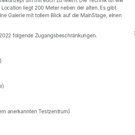
nekonzept um mit euch zu feiern. Die Technik ist wie 
Location liegt 200 Meter neben der alten. Es gibt 
ine Galerie mit tollem Blick auf die MainStage, einen 
.04.2022 folgende Zugangsbeschränkungen. 
)
e)
nem anerkannten Testzentrum)