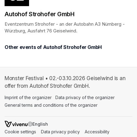
Autohof Strohofer GmbH
Eventzentrum Strohofer - an der Autobahn A3 Nürnberg - 
Würzburg, Ausfahrt 76 Geiselwind. 
Other events of Autohof Strohofer GmbH
Monster Festival • 02.-03.10.2026 Geiselwind is an
offer from Autohof Strohofer GmbH.
Imprint of the organizer
(opens in a new tab)
Data privacy of the organizer
(opens in 
General terms and conditions of the organizer
(opens in a new ta
SWITCH LANGUAGE
Cookie settings
(opens in a new tab)
Data privacy policy
(opens in a new tab)
Accessibility
(opens in a n